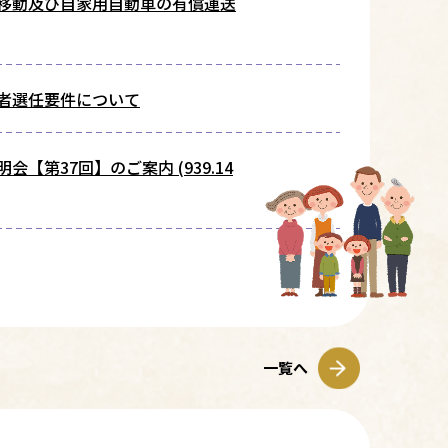
移動及び自家用自動車の有償運送
者選任要件について
第37回】のご案内 (939.14
一覧へ